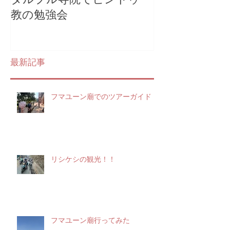
教の勉強会
アー
最新記事
フマユーン廟でのツアーガイド
リシケシの観光！！
フマユーン廟行ってみた