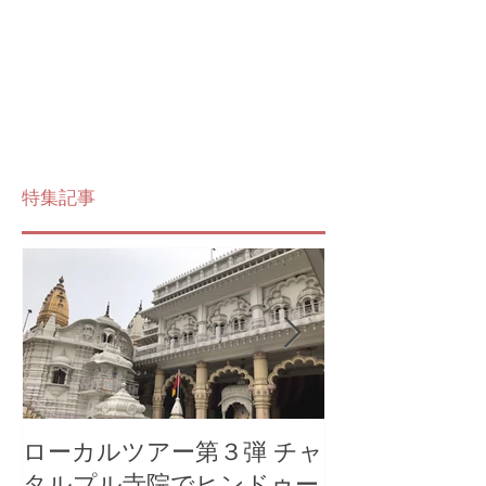
特集記事
ローカルツアー第３弾 チャ
マーのローカ
タルプル寺院でヒンドゥー
ー オールド