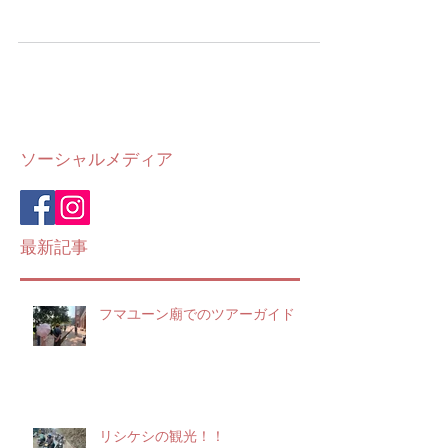
タージマハルとは、インドとインド人の
誇り インドといえば[タージマハル]イン
ドに来たなら絶対に訪れる観光スポット
ですよね。インドに興味のない方でも、
名前だけは聞いたことがあったり、写真
を見て知っている方も多いと思います。
それだけ世界的に有名なタージマハルに
は毎年世界中からの...
ソーシャルメディア
最新記事
フマユーン廟でのツアーガイド