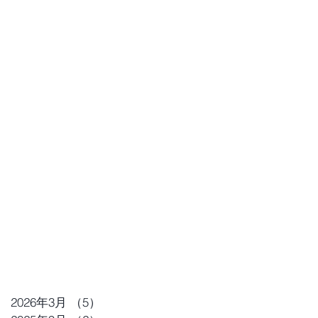
ン
ド
リ
こ
2026年3月
（5）
5件の記事