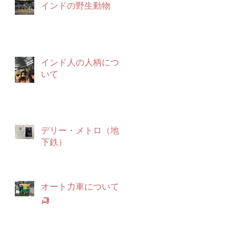
インドの野生動物
ベ
インド人の人柄につ
ら
いて
ト
デリー・メトロ（地
ま
下鉄）
イ
で
オート力車について
🛺
み
ン