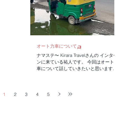
オート力車について🛺
ナマステ〜 Kirara Travelさんの インター
ンに来ている祐人です。 今回はオート
車について話していきたいと思います。
初めて乗った時めちゃくちゃワクワクし
ました。 オープンで走るから風を感じ
て夏でも涼しく乗ることができるし、イ
1
2
3
4
5
ンドは交通量が激しい分荒い感じの運...