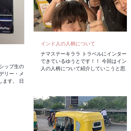
す。しかし柵とかがなく少し危ない場所
となっているので気をつけてください。
ちょっと変わった将軍が眠っているとこ
ろなのでぜひ皆さんも行ってみてくださ
い。 次に行ったのはMadhi Masjid（ロデ
ィ王朝時代のモスク）です。ここに行く
インド人の人柄について
道中にちょうどその日お
ナマステーキララ トラベルにインター
できているゆうとです！！ 今回はイン
ンシップ生のた
人の人柄について紹介していこうと思い
のデリー・メト
ます。 インド人の方はすごくフレンド
します。 日本
ーで初対面でもすぐに打ち解けて話すこ
仕組みになっ
とができます。 ただ、遠慮がないので
エローライン
ちらも遠慮せずにコミュニケーションを
ン バイオレッ
とることが大切...