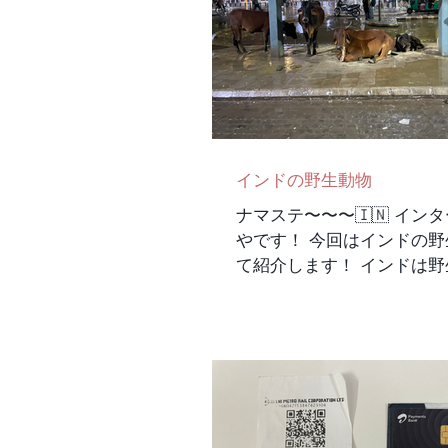
残念に思いました。なので
度は英語も話せた方が良き
で活躍している日本の方に
した。なんといってもめち
こよく見えました。自分た
ゃんとインドの方にも容易
が出来てて輝いて見えまし
ンドで同じだったことは初
インドの野生動物
刺交換、初めに水を出して
ナマステ〜〜〜🇮🇳 イン
やです！ 今回はインドの野生動物につい
て紹介します！ インドは野生の動物がそ
こら中にいっぱいいます。
ヌ、ネコ、リス などなど