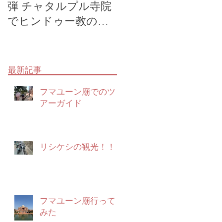
弾 チャタルプル寺院
ツアー オールドデ
でヒンドゥー教の勉
リー散策ツアー
強会
か
最新記事
バ
フマユーン廟でのツ
アーガイド
く
し
リシケシの観光！！
ぜ
ト
フマユーン廟行って
みた