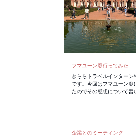
くなれるか、それだけずっ
けど、心を開いてくれたら
めちゃくちゃ話してくれる
生活の知恵なども教えてく
ありがとう😊 一番驚いた
話しかけ方、語り方がびっ
いうまかったこと。 話し
く、かつ飽きさせない話し
ほんと尊敬です！ いつか
フマユーン廟行ってみた
い話せるといいな〜と思っ
きららトラベルインターン
です。今回はフマユーン廟
たのでその感想について書
と思います。フマユン廟は
登録されているお墓です。
初期の建築方式をとってお
マハルのモデルとなった建
す。 ホテルのあるグルガオン
企業とのミーティング