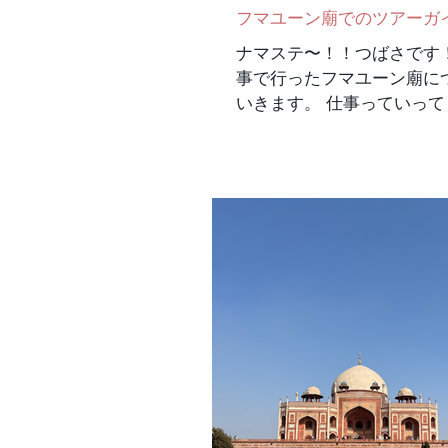
フマユーン廟でのツアーガ
ナマステ〜！！つばさです
事で行ったフマユーン廟に
いきます。 仕事っていっ
い！ 大人や子供たちとフ
る。そして何か一つを徹底
記して話す。 僕はフマユ
とシェールシャーという王
について話して見ました。
はほぼ無理。覚えたとして
から。だからストーリーみ
覚えてみた。結果は大成功
係なく楽しんでもらえた！ 
子にも面白かったって言っ
超嬉しかった。 この瞬間
を知ったから本当にやって
アーの始めはどうしたら子