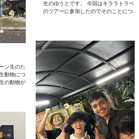
マジである程
生のゆうとです。 今回はキララトラベ
です。 インド
のツアーに参加したのでそのことについ
もお会いしま
ての感想などを書いていこうと思いま
ゃくちゃかっ
す。 最初に行ったのはAhinsa Sthal（ジャ
ちの意思をち
イナ教寺院）です。ここでは、マハーヴ
に伝えること
ィーラという人の巨大な石像が立ち、訪
た。 日本とイ
れる人々に平和と非暴力の精神を伝えて
めの挨拶、名
いる場所です。階段を登って上まで行く
いただけ
と周りを一望できてとても綺麗な場所で
ターン生のたく
す。ただ靴と靴下を脱いで入らないとい
けないのでそこだけ注意点です。行く際
にはタオルや除菌シートなど持っていく
 牛、サル、イ
といいかもしれません。 次に行ったのが
・・・ まるで
アジムカーンの墓という場所です。ここ
動物園にいるような感じです ...
で自分は実際にツアーガイドとしてやえ
さんのサポートも借りながら行いまし
た。世界遺産のクトゥブ・ミナールも見
えるし、景色も綺麗でとてもいい場所で