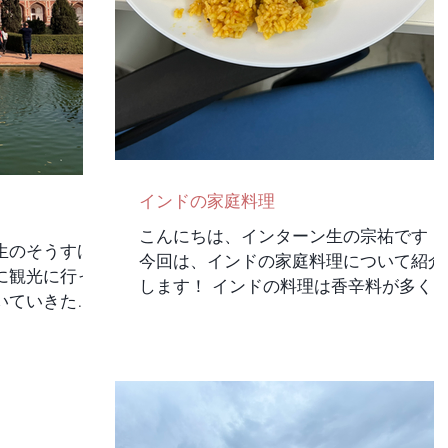
と考えてた。
い？笑. ここでは1時間くらい観光してき
もう楽しい！
た。入場料が少し高いけどぜひビートル
しインドでの
ズの曲を聴きながら回って見てほしい！
れる。本当に
なんといっても一番楽しかったのはラフ
のは弥栄さんの
ティング！ できる距離がものすごい長
くりするくら
上になんと、、、、850ルピー安すぎ
たいことが細か
る！！！ 飛び込んだりしてめちゃくち
方で話してて
満喫できた！ただカメラが持ち込めなく
インドの家庭料理
自分もこのくら
てゴープロのお金を要求され
た 以上、フ
こんにちは、インターン生の宗祐です！
生のそうすけ
今回は、インドの家庭料理について紹介
に観光に行っ
します！ インドの料理は香辛料が多く
いていきたい
われていてとってもパンチがあって美味
、世界遺産に
しい！！ インドの料理は、カレーやナ
 ムガル建築の
を思い浮かべますがそれ以外にもスパイ
り、タージ・
シーで 美味しい料理があるんです。 ベ
物らしいで
タブルプラオという家庭料理をいただき
からUberを
ました。ビリヤニよりスパイスが控えめ