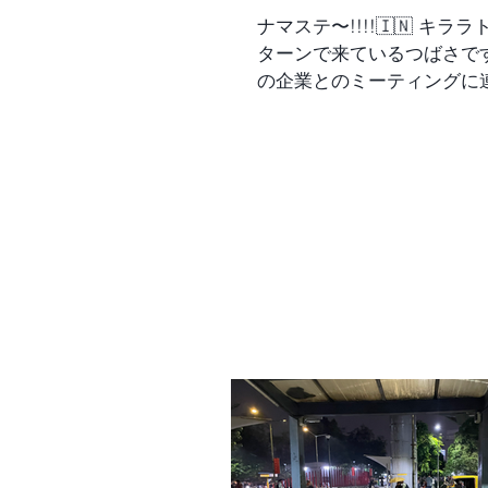
使い１時間ほど西ゲートの
ナマステ〜!!!!🇮🇳 キララトラベルにイン
カウンターから チケット
ターンで来ているつばさで
した。 他の廟には、脇目
の企業とのミーティングに
たのは、フマユーン廟です。
もらったので感想や気づい
ルピーでした。 フマユン廟
ていこうと思います！！ 
ばタージ・マハルに似てま
とグルガオンにあるパソナ
物のどの角度から見ても同
さん、イワタニさんの４社
るシンメトリー建築という
きました。正直、ヒンディ
なっていたのですが、実際
いる時は何を話しているか
感動しました。その周りの
かったです💦でも、発見は
を再現しており、どこから
ました。例えば、インドの
四つあるように見える不思
ちゃジェスチャーを使って
た。 フマユン廟の庭園は
ろどころわかりそうなとこ
公園みたいになっており、
しました。第二言語として
りもしました。 画像で見
いるので英語が少し伝わっ
た方が綺麗なのは、間違い
た。僕は英語が苦手だから
ね。 のんびり見るフマユ
を自分の口で聞けなかった
でした。チャイでも飲みな