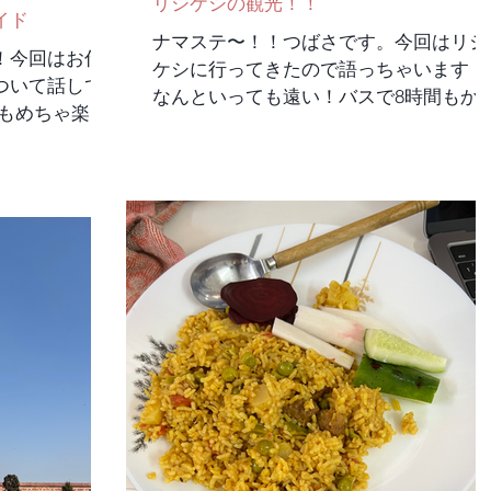
リシケシの観光！！
イド
ナマステ〜！！つばさです。今回はリシ
！今回はお仕
ケシに行ってきたので語っちゃいます！
ついて話して
なんといっても遠い！バスで8時間もか
てもめちゃ楽し
った！朝6時に出たのについたのが2時！
マユーン廟を回
まじでもっと余裕を持って計画するべき
的に調べて暗
だった💦 リシケシでの主な交通手段は
ーンという皇帝
ス。でもなくオト。でもなくバイク！あ
様の2つの戦い
たりはほとんどバイクしか走ってなかっ
 丸暗記するの
た🏍️ もちろん自分で運転するんじゃな
も当日忘れる
後ろに乗る！これがまた怖くて面白い 
たいな感じで
かも原付で4人乗りとかもした。 道がガ
！大人子供関
タガタのところも狭いところもお構いな
しかも4歳の
しにスピード出してくるから本当に怖
てもらえた。
い！ けどバイクしか交通手段がない！
に仕事の楽しさ
ひ乗って見て欲しいです。 他にはビー
良かった！ ツ
ルズアシュラムも行ってきた！この写真
供たちと仲良
結構気に入ってる！なんかかっこよくな