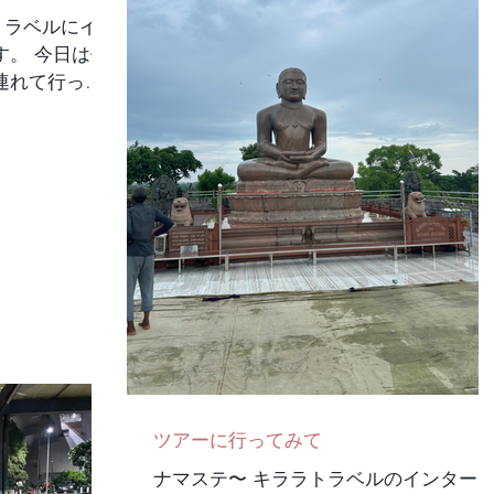
チケット販売
で炊き上げ さっぱりとした味付けでし
を買い入場しま
た。インド料理は香辛料が強く味付けが
す。 今日は他
もふらず導かれ
合わないという方がいますが この料理
連れて行って
料金は、600
は、日本人の口にも合うと思います。
たことを話し
 言われてみれ
（ちなみにおかわりをもらいました） 
今回はサケット
すね（笑） 建
ジタブルプラオ これも家庭料理の一つ
さん、オカヤ
じ形をしてい
しいです。チキンティッカロールと言い
にご挨拶に行
ことで、 気に
ます。 チキンティッカロール ヨーグル
ー語で話して
に左右対称で
とスパイスに漬け込んだ骨なしチキンを
全然わからな
庭園は、 天国
窯のようなもので焼き、ロティやナンで
たくさんあり
みても庭園が
巻き お好みでヨーグルトにつけて食べ
方はめちゃく
議なお庭でし
す。鶏肉が柔らかく香ばしいのでとても
話すのでとこ
、大きく周りは
美味しいです。 また、野菜や鶏肉がメ
ろがあったり
木陰で休めた
ンなのでとってもヘルシーにお腹が満た
英語を使って
るより実際に見
せる料理です。 これはインドの天ぷら
たりしまし
無いですよ
す。青唐辛子やじゃがいもオニオンなど
聞きたいこと
ツアーに行ってみて
ン廟もまた一興
がありました。 インドの野菜は、みず
ことがすごく
がら眺め
ナマステ〜 キララトラベルのインター
ず