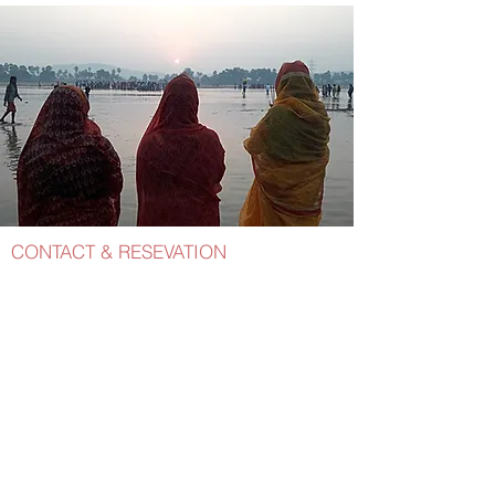
CONTACT & RESEVATION
Please
contact us
KIRARA TRAVEL AND
BUSINESS SOLUTIONS
PRIVATE LIMITED
Sector-C,Pocket-9,
Building Number 9307,