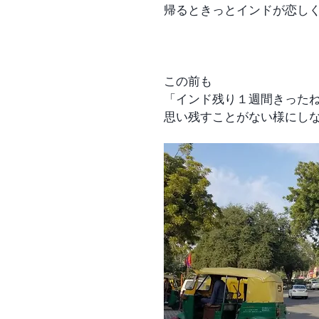
帰るときっとインドが恋し
この前も
「インド残り１週間きった
思い残すことがない様にし