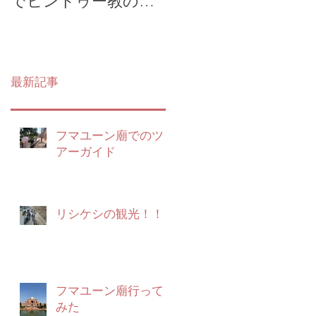
でヒンドゥー教の勉
リー散策ツアー
強会
最新記事
フマユーン廟でのツ
アーガイド
リシケシの観光！！
フマユーン廟行って
みた