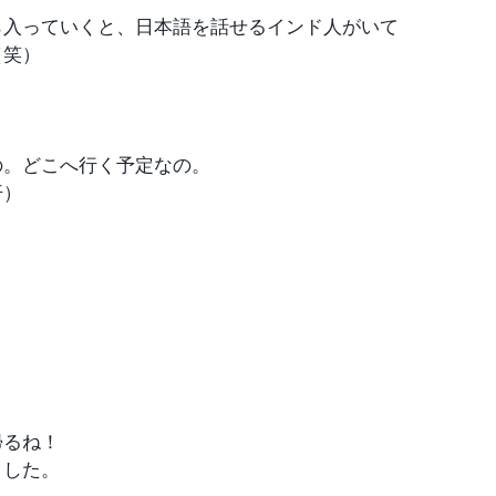
ら入っていくと、日本語を話せるインド人がいて
（笑）
の。どこへ行く予定なの。
汗）
帰るね！
ました。