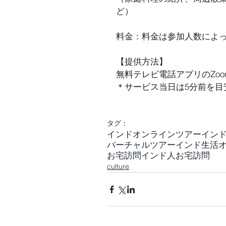
ど）
料金：料金は参加人数によ
【提供方法】
無料テレビ電話アプリのZo
＊サービス当日は5分前を目
タグ：
インドオンラインツアー
イン
バーチャルツアー
インド生活
お宅訪問
インド人お宅訪問
culture