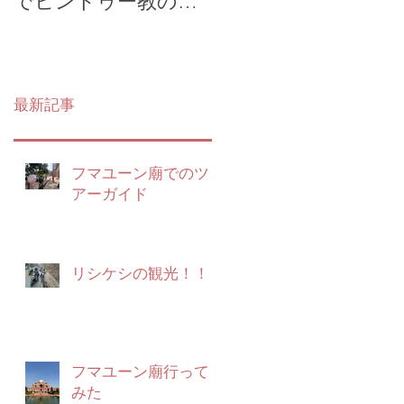
でヒンドゥー教の勉
リー散策ツアー
強会
最新記事
フマユーン廟でのツ
アーガイド
リシケシの観光！！
フマユーン廟行って
みた