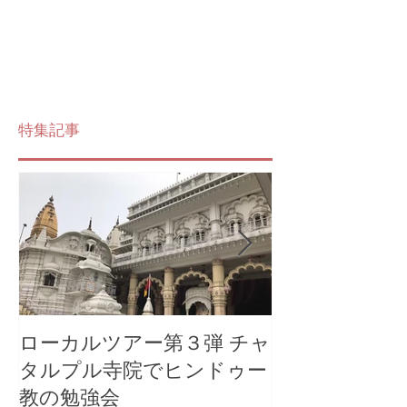
特集記事
ローカルツアー第３弾 チャ
マーのローカ
タルプル寺院でヒンドゥー
ー オールド
教の勉強会
アー